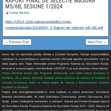
RAPORT FINAL DE SELECTIE MASURA
M5/6B, SESIUNE 1/2024
Cornel Nichita
https://2014-2020.galoameniideltei.ro/wp-
content/uploads/2024/05/F-3-Raport-de-selectie-M5-6B.pdf
← Previous Post
Next Post →
Acest site nu reprezinta pozitia oficiala a Comisiei Europene. Întrega responsabilitate
referitoare la corectitudinea si coerenta acestor informatii apartine persoanelor care au
initiat pagina web. Toate informatiile privind Programul National de Dezvoltare Rurala,
furnizate in aceasta pagina, sunt distribuite GRATUIT si nu sunt destinate comercializarii.
Pentru informatii despre alte Programe desfasurate sub egida Uniunii Europene în
România, cât si pentru informatii detaliate privind procesul de aderare al României la
Uniunea Europeana, puteti sa vizitati pagina de internet a Reprezentantei Comisiei
Europene în România.
Pagina web www.galoameniideltei.ro este realizata in cadrul proiectului ”Acordarea
finantarii nerambursabile, de catre Autoritatea Contractanta, pentru Sub-masura 19.4
Sprijin pentru cheltuieli de functionare si animare”, finantat prin Fondul European Agricol
de Dezvoltare Rurala, Programul National de Dezvoltare Rurala 2014 – 2020, Masura 19
LEADER, contract de finantare subsecvent nr. 1 / C19401153011623818298 din data de